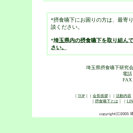
*摂食嚥下にお困りの方は、最寄
談ください。
*
埼玉県内の摂食嚥下を取り組ん
さい。
埼玉県摂食嚥下研究
電話 
FAX 
｜
TOP
｜｜
会長挨拶
｜｜
活動内容
｜
摂食嚥下とは
｜ ｜
LI