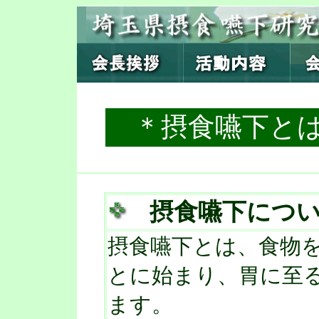
＊摂食嚥下と
摂食嚥下につ
摂食嚥下とは、食物
とに始まり、胃に至
ます。